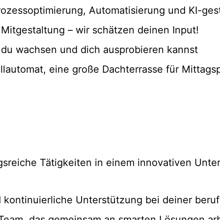
 Prozessoptimierung, Automatisierung und KI-ge
Mitgestaltung – wir schätzen deinen Input!
 du wachsen und dich ausprobieren kannst
llautomat, eine große Dachterrasse für Mittags
sreiche Tätigkeiten in einem innovativen Unt
 kontinuierliche Unterstützung bei deiner beru
s Team, das gemeinsam an smarten Lösungen arb